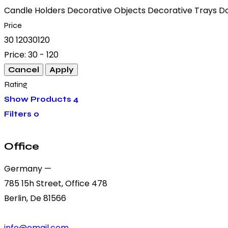
Candle Holders
Decorative Objects
Decorative Trays
D
Price
30
120
30
120
Price:
30 - 120
Rating
Show Products
4
Filters
0
Office
Germany —
785 15h Street, Office 478
Berlin, De 81566
info@email.com